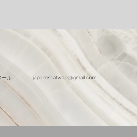
メール
japaneseatwork@gmail.com