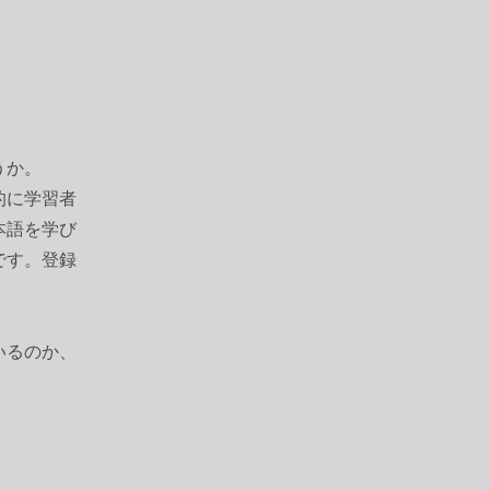
うか。
的に学習者
本語を学び
です。登録
いるのか、