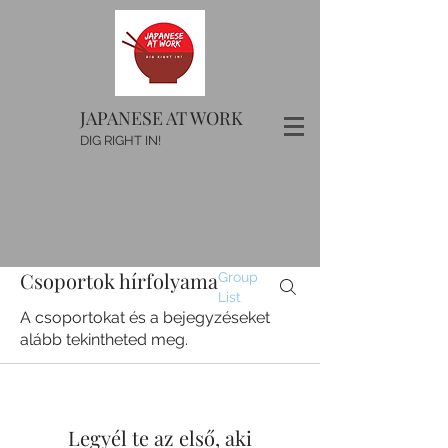
JAPANESE AT WORK
DIG RIGHT IN!
Csoportok hírfolyama
Group
List
A csoportokat és a bejegyzéseket
alább tekintheted meg.
Legyél te az első, aki