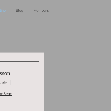
line
Blog
Members
sson
нлайн
повече