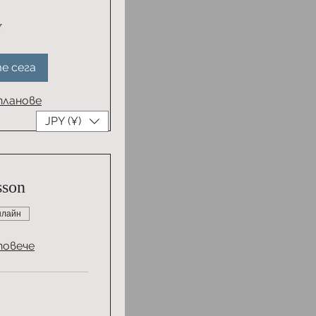
Y
е сега
планове
JPY (¥)
sson
нлайн
повече