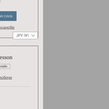
Y
е сега
планове
JPY (¥)
esson
нлайн
повече