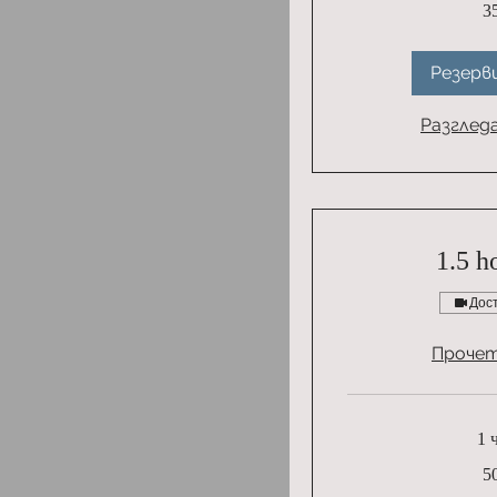
3
японски
йени
Резерв
Разглед
1.5 h
Дос
Прочет
1 
5000
5
японски
йени