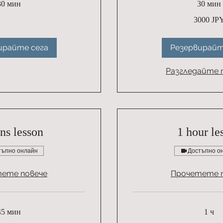
30 мин
30 мин
3000
3000 JP
японски
йени
ирайте сега
Резервирайт
Разгледайте 
ns lesson
1 hour le
тъпно онлайн
Достъпно о
ете повече
Прочетете 
45 мин
1 ч
4000