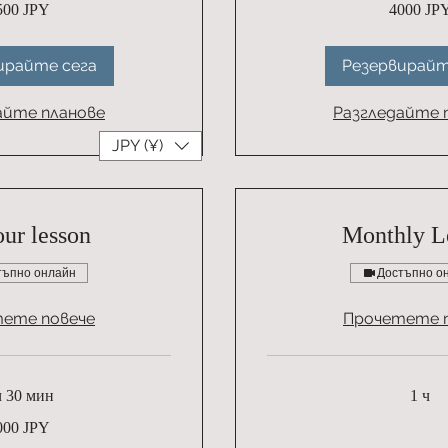
500 JPY
4000 JP
японски
йени
ирайте сега
Резервирайт
айте планове
Разгледайте 
JPY (¥)
our lesson
Monthly L
тъпно онлайн
Достъпно о
ете повече
Прочетете 
ч 30 мин
1 ч
000 JPY