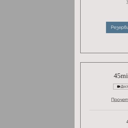
Резерв
45mi
Дос
Прочет
3500