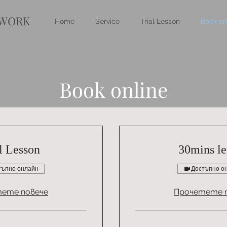
 WORK
Home
Service
Trial Lesson
Book on
Book online
l Lesson
30mins le
тъпно онлайн
Достъпно о
ете повече
Прочетете 