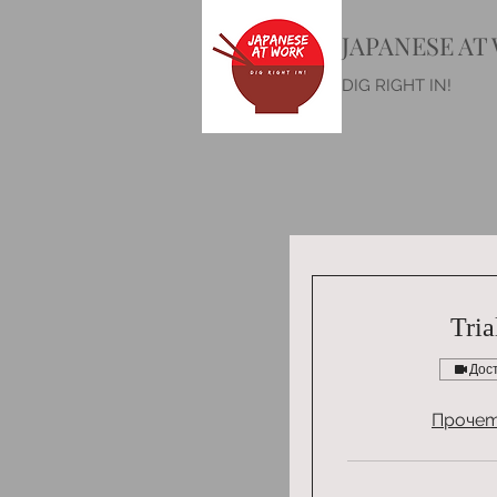
JAPANESE AT
DIG RIGHT IN!
Tria
Дос
Прочет